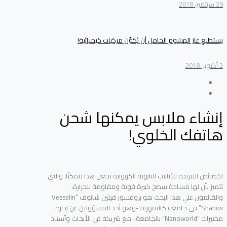
29 سبتمبر، 2018
يستطيع غاز الهيليوم الخامل أن يُكوِّن مركبات كيميائية!
2 أكتوبر، 2018
إنشاء ملابس يمكنها شحن
هاتفك الخلوي!
لخصائص الفريدة للأنابيب النانوية الكربونية تجعل هذا ممكنًا، والتي
تتميز بأن لها مساحة سطح كبيرة قوية ومقاومة للحرارة،
والقائمون علي هذا البحث هو بروفسور فيلين شانوف “Vesselin
Shanov” في جامعة كاليفورنيا -وهو أحد المسؤولين عن إدارة
مختبرات “Nanoworld” بالجامعة- مع شريكه في الأبحاث وأستاذ