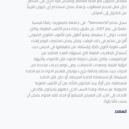
ليتفاعل الكربون مع البذرة فتنكسر، وتتشكل مرة أخري علي السطح
حتي تصل للحجم المطلوب، وعندئذ يمكن استخدام أي كربون تقريباً،
من الكحول إلى الميثان.
سجل مختبر”Nanoworld” -في جامعة كاليفورنيا- رقمًا قياسيًا
عالميًا في عام 2007، عن طريق زيادة حجم الأنابيب النانوية، والتي
امتدت حوالي 2 سنتيمتر، وهو أطول شئ للأنبوب النانوي الكربوني
أُنتج في مختبر في ذلك الوقت، ولكن يمكن لمختبرات اليوم إنشاء
أنابيب نانوية أطول كثيرًا، ويُستفاد من تطبيقاتها في الجيش حيث
تُستبدال البطاريات الثقيلة التي تستهلك العدد المتزايد من
الإلكترونيات، والتي تشكل حمولة الجنود مثل الأضواء، وأجهزة
الرؤية الليلية، ومعدات الاتصالات، وفي توفير جرعات محددة من
الدواء، حيث يمكنك إضافة جزيء بروتيني لتقديم الدواء لدعم الخلايا
السليمة، أو لاستعادة الخلايا المريضة، أو حتى قتل الخلايا
السرطانية، لكن أولًا يريد الباحثون التأكد من أن الأنابيب النانوية
الكربونية غير سامة، وهذا السبب الذي جعلهم يتحركون ببطْء في
الأبحاث إلي الآن، لأن التعرض المرتفع أو الحاد لتلك المواد يمكن أن
يسبب تلفًا رئويًا.
المصدر