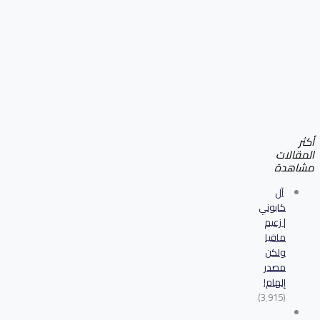
أكثر
المقالات
مشاهدة
آل
كابوني
| زعيم
مافيا
ولكن
مصدر
إلهام!
(3٬915)