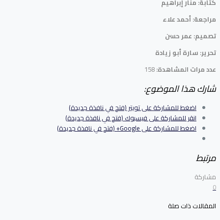
كتابة: منار إبراهيم
مراجعة: أحمد علاء
تصميم: عمر حسن
تحرير: سارة أبو زيادة
عدد مرات المشاهدة:
158
شارك هذا الموضوع:
اضغط للمشاركة على تويتر (فتح في نافذة جديدة)
انقر للمشاركة على فيسبوك (فتح في نافذة جديدة)
اضغط للمشاركة على Google+ (فتح في نافذة جديدة)
مرتبط
مشاركة
0
المقالات ذات صلة