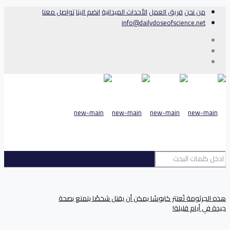
من نحن
فريق العمل
الأحداث الميدانية
انضم الينا
تواصل معنا
info@dailydoseofscience.net
هذه الجرثومة تُعتبَر كابوسًا يمكن أن يقتل شخصًا يتمتع بصحة
جيدة في أيام قليلة!