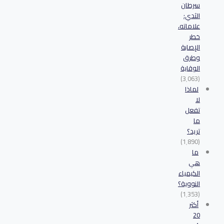
سرطان
الثدي:
علاماته،
خطر
الإصابة
وطرق
الوقاية
(3٬063)
لماذا
لا
تفعل
ما
تريد؟
(1٬890)
ما
هي
الكيمياء
النووية؟
(1٬353)
أكثر
20