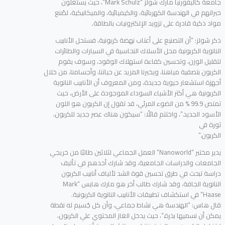
جامعة كاليفورنيا مارك شولز “Mark Schulz”، حيث يستغلون
خبراتهم في الهندسة الكهربائية، والكيميائية، والميكانيكية، لصُنع
مواد ذكية قادرة على تزويد الإلكترونيات بالطاقة.
ذكر شولز: “أن التصنيع على أعتاب نهضة كربونية، فستحل الأنابيب
النانوية الكربونية محل الأسلاك النحاسية في السيارات والطائرات
لتقليل الوزن، وتحسين كفاءة استهلاك الوقود، وسوف يقوم
الكربون بتصفية مياهنا، ويخبرنا المزيد عن حياتنا، وأجسامنا، من خلال
أجهزة استشعار حيوية جديدة، ومن المعروف أن الأنابيب النانوية
الكربونية هي أكثر الأشياء السوداء الموجودة على الأرض، حيث
تمتص 99.9 % من الضوء المرئي، قد تقول إن الكربون هو اللون
الأسود الجديد.”، واختتم قائلًا: “سيكون هناك عصر جديد للكربون،
ثورة في
الكربون.”
يدير مختبر “Nanoworld” العمل الجماعي لثلاثين طالبًا من خريجي
الجامعات والدراسات الجامعية، وقد شارك أحدهم في تأليف
دراسة تبحث في طرق تحسين قوة الشد لألياف أنابيب الكربون
النانوية الجافة، وقد شارك طالب أخر هو مارك هايس “Mark
Haase” في استكشاف تطبيقات الأنابيب النانوية الكربونية.
قال هاس: “الهندسة هي نشاط جماعي، وأن كل جُسيم له نقطة
يمكن أن نسميها بذرة.”، حيث يدخل الغاز المحتوي علي الكربون،