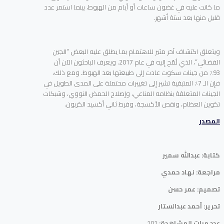
ما كانت عليه في غضون ساعات أو أيام من الهبوط، بينما استمر عدد
قليل منها بعد ستة أشهر.
ويتعلق اكتشاف آخر مثير للاهتمام بما يطلق عليه البعض “الجين
الفضائي”، الذي لُمّح إليه في عام 2017. ويعرف الباحثون الآن أن
93٪ من جينات سكوت عادت إلى طبيعتها بعد الهبوط. ومع ذلك،
فإن الـ 7٪ المتبقية تشير إلى تغييرات محتملة على المدى الطويل في
الجينات المتعلقة بنظامه المناعي، وإصلاح الحمض النووي، وشبكات
تكوين العظام، ونقص الأكسجة، وفرط ثاني أكسيد الكربون.
المصدر
كتابة: عبدالله سمير
مراجعة: نهاد حمدي
تصميم: عمر حسن
تحرير: أحمد عبدالستار
عدد مرات المشاهدة:
101