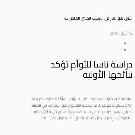
الأرق هو تغير في التركيب الجيني الخاص بك
12 أبريل، 2018
دراسة ناسا للتوأم تؤكد
نتائجها الأولية
رواد الفضاء مارك وسكوت كيلي لا يزالان توأمًا متطابقًا، لم يتغير
DNA سكوت جوهريًا. ما لاحظه الباحثون هو التغيرات في التعبير
الجيني، وهو كيف يتفاعل جسمك مع بيئتك، أي في نطاق البشر
المعرضين للإجهاد، مثل تسلق الجبال أو الغوص تحت الماء.