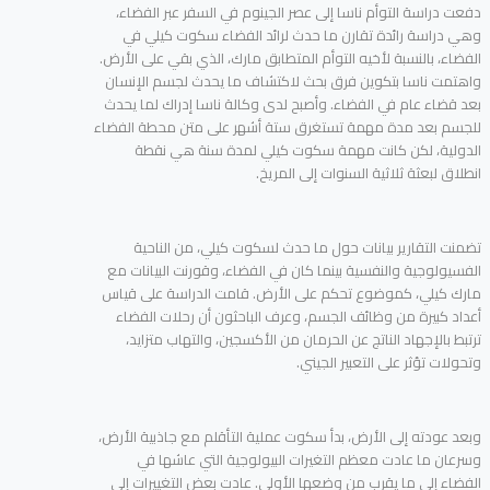
دفعت دراسة التوأم ناسا إلى عصر الجينوم في السفر عبر الفضاء،
وهي دراسة رائدة تقارن ما حدث لرائد الفضاء سكوت كيلي في
الفضاء، بالنسبة لأخيه التوأم المتطابق مارك، الذي بقي على الأرض.
واهتمت ناسا بتكوين فرق بحث لاكتشاف ما يحدث لجسم الإنسان
بعد قضاء عام في الفضاء. وأصبح لدى وكالة ناسا إدراك لما يحدث
للجسم بعد مدة مهمة تستغرق ستة أشهر على متن محطة الفضاء
الدولية، لكن كانت مهمة سكوت كيلي لمدة سنة هي نقطة
انطلاق لبعثة ثلاثية السنوات إلى المريخ.
تضمنت التقارير بيانات حول ما حدث لسكوت كيلي، من الناحية
الفسيولوجية والنفسية بينما كان في الفضاء، وقورنت البيانات مع
مارك كيلي، كموضوع تحكم على الأرض. قامت الدراسة على قياس
أعداد كبيرة من وظائف الجسم، وعرف الباحثون أن رحلات الفضاء
ترتبط بالإجهاد الناتج عن الحرمان من الأكسجين، والتهاب متزايد،
وتحولات تؤثر على التعبير الجيني.
وبعد عودته إلى الأرض، بدأ سكوت عملية التأقلم مع جاذبية الأرض،
وسرعان ما عادت معظم التغيرات البيولوجية التي عاشها في
الفضاء إلى ما يقرب من وضعها الأولي. عادت بعض التغييرات إلى