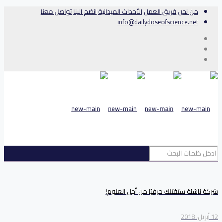
من نحن
فريق العمل
الأحداث الميدانية
انضم الينا
تواصل معنا
info@dailydoseofscience.net
شركة ناشئة ستقتلك حرفيًا من أجل العلوم!
12 أبريل، 2018