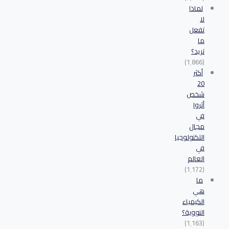
لماذا
لا
تفعل
ما
تريد؟
(1٬866)
أكثر
20
شخص
أثروا
في
مجال
التكنولوجيا
في
العالم
(1٬172)
ما
هي
الكيمياء
النووية؟
(1٬163)