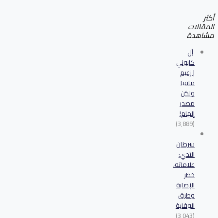
أكثر
المقالات
مشاهدة
آل
كابوني
| زعيم
مافيا
ولكن
مصدر
إلهام!
(3٬889)
سرطان
الثدي:
علاماته،
خطر
الإصابة
وطرق
الوقاية
(3٬043)