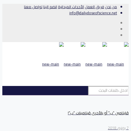
من نحن
فريق العمل
الأحداث الميدانية
انضم الينا
تواصل معنا
info@dailydoseofscience.net
ڤايتامين “ب” أو بالأحرى ڤيتامينات “ب”!
7 يونيو، 2018