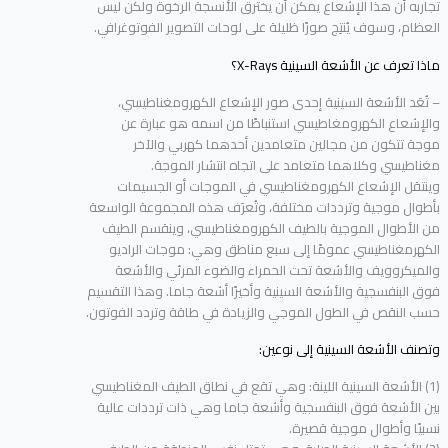
تجاربه أن هذا الإشعاع يمكن أن يخترق الأنسجة الرخوة ولكن ليس
العظام، وسوف يُنتِج صورًا ظليلة على لوحات التصوير الفوتوغرافي.
ماذا تعرف عن الأشعة السينية X-Rays؟
– تُعَد الأشعة السينية إحدى صور الإشعاع الكهرومغناطيسي،
والإشعاع الكهرومغاطيسي استنباطًا من اسمه هو عبارة عن
موجة تتكون من مجالين متعامدين أحدهما كهربي والآخر
مغناطيسي وكلاهما متعامد على اتجاه انتشار الموجة.
وينتقل الإشعاع الكهرومغناطيسي في الموجات أو الجسيمات
بأطوال موجية وترددات مختلفة، وتُعرَف هذه المجموعة الواسعة
من الأطوال الموجية بالطيف الكهرومغناطيسي، وينقسم الطيف
الكهرمغناطيسي عمومًا إلى سبع مناطق وهي: موجات الراديو
والميكروويف والأشعة تحت الحمراء والضوء المرئي والأشعة
فوق البنفسجية والأشعة السينية وأخيرًا أشعة جاما. وهذا التقسيم
حسب النقص في الطول الموجي والزيادة في طاقة وتردد الفوتون.
وتصنف الأشعة السينية إلى نوعين:
(1) الأشعة السينية اللينة: وهي تقع في نطاق الطيف المغناطيسي
بين الأشعة فوق البنفسجية وأشعة جاما وهي ذات ترددات عالية
نسبيًا وأطوال موجية قصيرة.