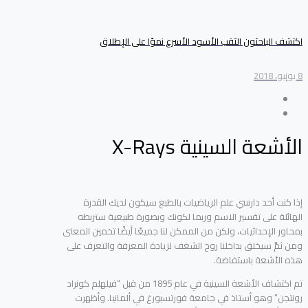
اكتشف الباحثون الثقب الأسود الأسرع نموًا على الإطلاق
8 يونيو، 2018
الأشعة السينية X-Rays
إذا كنت أحد دارسي علم الرياضيات بالطبع سيكون لديك القدرة
الهائلة على تفسير الاسم وربما لكونك وبصورة طبيعية ستربطه
بمحاور الإحداثيات، ولكن من الممكن لنا جميعًا أيضًا تخمين المعنى
ومن ثمَّ سيخلق بداخلنا روح الشغف لزيادة المعرفة والتعرف على
هذه الأشعة باستفاضة.
تم اكتشاف الأشعة السينية في عام 1895 من قبل “فيلهلم كونراد
رونتجن” وهو أستاذ في جامعة فورتسبورغ في ألمانيا. وأظهرت