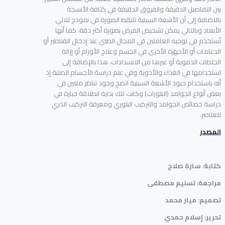
بين التفاصيل الدقيقة والفروق الدقيقة في كثافة الأنسجة
بالاضافة إلى أن الأشعة السينية تلتقط الصورة في نموذج ثلاثي
الأبعاد وبالتالي يمكن تشخيص المرض بصورة أكثر دقة، كما أنها
تُستخدَم في توجيه العاملين في المجال الطبي عند إدخال القناطير أو
الدعامات أو الأجهزة الأخرى في الجسم وعلاج الأورام أو إزالة
الجلطات الدموية أو غيرها من الانسدادات، هذا بالإضافة إلى
استخدامها في الغذاء والأدوية وفي علم دراسة الأجسام الصلبة إذ
أنه باستخدام حيود الأشعة السينية اتضح وجود تناظر معين في
بعض أنواع الجوامد (البلورات) وكانت تلك بداية انطلاقة جبارة في
دراسة خصائص الجوامد والتركيب البلوري ومعرفة التركيب الذري
للعناصر.
المصدر
كتابة: سارة صلاح
مراجعة: تسنيم مصطفى
تصميم: ميار محمد
تحرير: إسلام حمدي