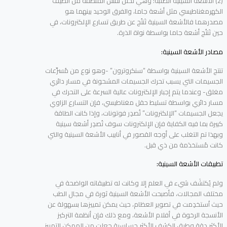
(2) الأشعة السينية الصلبة: وهي تحتل نفس المنطقة من الطيف
الكهرمغناطيسي مثل أشعة جاما، والفرق الوحيد بينهما هو
مصدرهما فالأشعة السينية تَنتُج عن طريق تسارع الإلكترونات، في
حين تَنتُج أشعة جاما بواسطة نواة الذرة.
مصادر الأشعة السينية:
تنتج الأشعة السينية بواسطة “سنكروترون” -وهو نوع من مُسرِّعات
الجسيمات التي يسبب تحرك الجسيمات المشحونة في مسار دائري
مغلق- وعندما يتم إجبار الإلكترونات عالية السرعة على التحرك في
مسار دائري بواسطة تسليط حقل مغناطيسي، فإن التسارع الزاوي
يجعل الجسيمات “الإلكترونات” تُصدِر فوتونات، وإذا كانت الطاقة
كبيرة بما فيه الكفاية فإن الإلكترونات سوف تُصدِر أشعة سينية
وبهذا تم التغلب على أوجه القصور في أنابيب الأشعة السينية والتي
كانت مُستخدَمة من ذي قبل.
تطبيقات الأشعة السينية:
ولم يُكتشَف شيء في العلم إلا وكانت له تطبيقاته الواضحة في
مختلف المجالات، فأصبحت الأشعة السينية ثورة في مجال الطب
حيث اُستخدِمت في تصوير العظام، حيث يمكن تمييزها بسهولة عن
الأنسجة الرخوة في أفلام الأشعة، ومع ذلك فإن أنظمة التركيز
الأكثر دقة وطرق الكشف الأكثر حساسية جعلت من الممكن التمييز