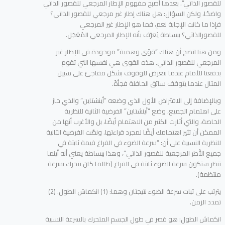
للقصور الذاتي”. بعدها أصبح مفهوم الإطار المرجعي للقصور الذاتي
واضحًا، ولكن السؤال: هل هناك إطار غير مرجعي للقصور الذاتي؟
فإذا ما كانت الإجابة نعم، فما هو الإطار غير المرجعي
للقصورالذاتي؟ ببساطة يُعرّف بأنه الإطار المرجعي المُعَجَل.
ومن هنا اتضح أن هناك “قوًى وهمية” موجودة في الإطار غير
المرجعي للقصور الذاتي. هذه القوى هي نفسها التي تقوم
بدفعنا للأمام عندما نتعرض للوقوف بشكل مفاجئ على سبيل
المثال عندما يتوقف سائق الحافلة فجأةً.
وبالإضافة إلى الافتراض الأول الذي وضعه “أينشتاين” والذي حاز
على اهتمام الجميع، وضع “أينشتاين” الفرضية الثانية للنظرية
الخاصة، والتي أثارت الكثير من الاهتمام أيضًا، بل والأغرب أنها من
الممكن أن تثير اهتمامك أيضًا لمجرد قراءتها. ونصَّت الفرضية الثانية
للنظرية النسبية على أن: “سرعة الضوء في الفراغ قيمة ثابتة في
جميع الأُطر المرجعية للقصور الذاتي”، وهذا ببساطة يعني أنه أينما
تنظر ستكون سرعة الضوء ثابتة في الفراغ (طالما كان يتحرك بسرعة
منتظمة).
يترتب على ثبات سرعة الضوء نتيجتان وهما: (1) انكماش الطول. (2)
تمدد الزمن.
انكماش الطول: هو قصر في طول الجسم المتحرك بالسرعة النسبية