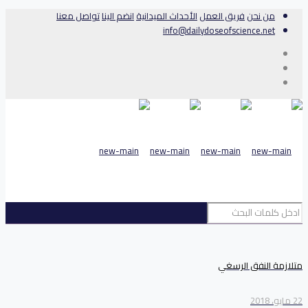
من نحن
فريق العمل
الأحداث الميدانية
انضم الينا
تواصل معنا
info@dailydoseofscience.net
متلازمة النفق الرسغي
22 مايو، 2018