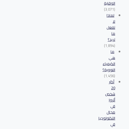
الوقاية
(3٬071)
لماذا
لا
تفعل
ما
تريد؟
(1٬894)
ما
هي
الكيمياء
النووية؟
(1٬456)
أكثر
20
شخص
أثروا
في
مجال
التكنولوجيا
في