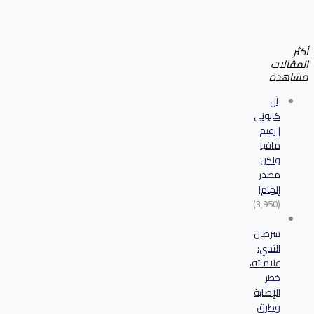
أكثر
المقالات
مشاهدة
آل
كابوني
| زعيم
مافيا
ولكن
مصدر
إلهام!
(3٬950)
سرطان
الثدي:
علاماته،
خطر
الإصابة
وطرق