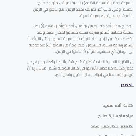
(السرعة المقاربة لسرعة الضوء) بالنسبة لمراقب متواجد خارج
الجسم. وعلى جانبٍ آخر، تعريف تمدد الزمن: هو تباطؤ في الزمن
بالنسبة لجسم يتحرك بِسرعة نسبية.
لتوضيح هذا لنأخذ مقارنة بين توأمين، أحد التوأمين وهو (ِأ) ركب
سفينةً فضائية تُسافر بسرعة نسبية مُسافِرًا لمكان بعيد، وبعد
انقضاء مدة من الزمن، عاد التوأم (أ) بالسرعة نفسها، ولأن التوأم (أ)
يُسافر بِسرعة نسبية، فسيكون أصغر عمرًا من التوأم (ب) عند عودتهِ
إلى الوطن، أي سيشهد التوأم (أ) تباطؤًا في الزمن.
إن النظرية النسبية الخاصة نظرية مُدهِشة وآثارها رائعة، وبالرغم من
عدم إمكانية ملاحظتنا تأثيراتها في حياتنا اليومية بشكل مباشر، إلا أنّ
فهمها يُساعدنا في إدراك جمال الكون بشكل أكبر.
المصدر
كتابة: آلاء سعيد
مراجعة: سارة صلاح
تصميم: عبدالرحمن سعد