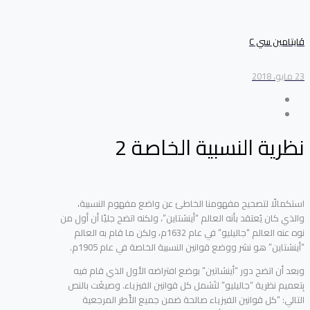
ڤايتامين سي C
23 مايو، 2018
نظرية النسبية الخاصة 2
استكمالًا لتصحيح مفهومنا الخاطئ عن واضع مفهوم النسبية،
والذي كان يُعتقد بأنه العالم “أينشتاين”، ولكنه اتضح جليًا أن أول من
نوه عنه العالم “جاليليو” في عام 1632م، ولكن ما قام به العالم
“أينشتاين” هو نشر ووضع قوانين النسبية الخاصة في عام 1905م.
وبعد أن اتضح دور “أينشاتين” بوضع افتراضه الأول الذي قام فيه
بِتعميم نظرية “جاليليو” لتَشمل كل قوانين الفيزياء. وصيغَت بالنص
التالي: “كل قوانين الفيزياء صالحة ضمن جميع الأُطر المرجعية