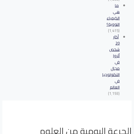
ما
هي
الكيمياء
النووية؟
(1٬415)
أكثر
20
شخص
أثروا
في
مجال
التكنولوجيا
في
العالم
(1٬193)
الجرعة اليومية من العلوم