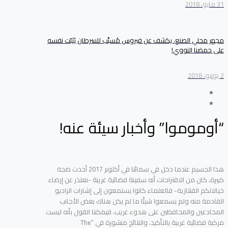
31 مايو، 2018
مجهر محلي الصنع، يكشف عن فيروس مُسبِّب للسرطان يُثبّت نفسه
على حمضنا النووي!
2 يونيو، 2018
“أوموموا” وأخبار سيئة عنه!
هذا الجسيم عندما دخل في سمائنا في أكتوبر 2017 أحدث ضجة
كبيرة، كان من الاقتراحات أنه سفينة فضائية غريبة -نعتذر عن إرضاء
خيالاتكم الفنتازية- فالعلماء كانوا يستمعون إلى إشارات الراديو
القادمة منه ولم يسمعوا شيئًا ما لم يكن هناك بعض الأجانب
المخادعين والمحافظين على هدوء غريب، فيمكننا القول بأنه ليست
مركبة فضائية غريبة بالتأكيد، والنتائج منشورة في “The