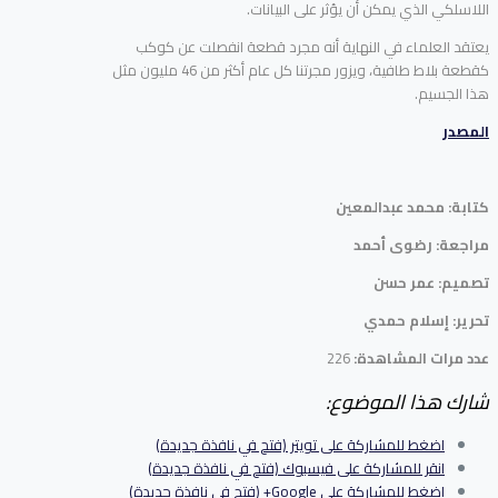
اللاسلكي الذي يمكن أن يؤثر على البيانات.
يعتقد العلماء في النهاية أنه مجرد قطعة انفصلت عن كوكب
كقطعة بلاط طافية، ويزور مجرتنا كل عام أكثر من 46 مليون مثل
هذا الجسيم.
المصدر
كتابة: محمد عبدالمعين
مراجعة: رضوى أحمد
تصميم: عمر حسن
تحرير: إسلام حمدي
عدد مرات المشاهدة:
226
شارك هذا الموضوع:
اضغط للمشاركة على تويتر (فتح في نافذة جديدة)
انقر للمشاركة على فيسبوك (فتح في نافذة جديدة)
اضغط للمشاركة على Google+ (فتح في نافذة جديدة)