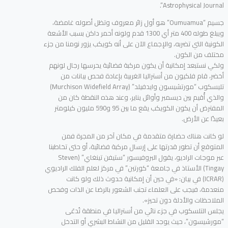
Astrophysical Journal”.
جسيم “Oumuamua” هو أول زائر معروف وتظل أصوله غامضة،
ويبلغ طوله 400 متر أي 1300 قدم ولونه أحمر داكن بسبب الأشعة
الكونية التي تضربه، والإجماع الآن على أنه كويكب يزور نومنا من جزء
مختلف من الكون.
ولكي نستبعد إمكانية أن يكون مركبة فضائية يحرسها رجال لونهم
أخضر، قام فلكيون من أستراليا الغربية بإعادة فحص بيانات من
تليسكوب “مورتشيسون وايدفيلد” (Murchison Widefield Array)
والذي أُقيم بين ديسمبر وأوائل يناير، وعند هذه النقطة كان من
المفترض أن يكون الكويكب يقع ما بين 95 و590 مليون كيلومتر
بعيدًا عن الأرض.
لو كانت هناك حضارة متقدمة في مكان آخر من المجرة فمن
المتوقع أن تطور قدرتها على إرسال مركبة فضائية، أو حتى تخاطبنا
عبر موجات الراديو، يقول البروفيسور “ستيفن تينغاي” (Steven
Tingay) الأستاذ في جامعة “كورتين” في مركز لعلم الفلك الراديوي
(ICRAR) في بيان: «في حين أن إمكانية حدوث ذلك ولو كانت
منعدمة، فيجب على العلماء تجنب الشعور بالرضا عن الذات وفحص
الملاحظات والأدلة دون تحيز».
يجلس التلسكوب في جزء نائي من أستراليا في منطقة تُدعَى
“مورشيسون”، حيث يوجد القليل من النشاط البشري أو التدخل