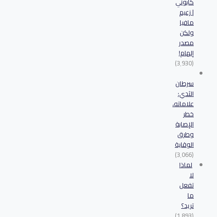
كابوني
| زعيم
مافيا
ولكن
مصدر
إلهام!
(3٬930)
سرطان
الثدي:
علاماته،
خطر
الإصابة
وطرق
الوقاية
(3٬066)
لماذا
لا
تفعل
ما
تريد؟
(1٬893)