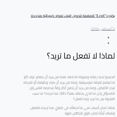
بكتيريا “E.coli” مُصمَمة لتحويل النبات لمواد كيميائية متجددة
2 أغسطس، 2018
لماذا لا تفعل ما تريد؟
الجميع لديه رغباته وميوله الخاصة، فمنا من يريد أن يتعلم عزف آلةٍ
ما لينضم لفرقة موسيقية، ومنا من يريد أن يترك وظيفته أو شريكه
ليجد الأفضل، ومنا من يريد أن يُصبح أكثر رزانةً ليحترمه الناس إلخ.
فالسؤال إذن ما الذي يجعلك بعيدًا دائمًا عما تريده؟ ما سبب
الفجوة بين ما تريد وما تفعل؟
هناك ثمان أسباب هي ما تجعلُك في مَعزلٍ عما تريده بالفعل،
وهناك أيضًا ثمان طرق للتخلُّص منها: