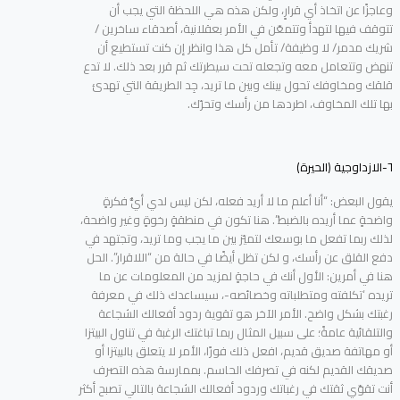
وعاجزًا عن اتخاذ أي قرارٍ، ولكن هذه هي اللحظة التي يجب أن
تتوقف فيها لتهدأ وتتمعّن في الأمر بعقلانية، أصدقاء ساخرين /
شريك مدمر/ لا وظيفة/ تأمل كل هذا وانظر إن كنت تستطيع أن
تنهض وتتعامل معه وتجعله تحت سيطرتك ثم قرر بعد ذلك. لا تدع
قلقك ومخاوفك تحول بينك وبين ما تريد، جِد الطريقة التي تهدئ
بها تلك المخاوف، اطردها من رأسك وتحرّك.
٦-الازداوجية (الحيرة)
يقول البعض: “أنا أعلم ما لا أريد فعله، لكن ليس لدي أيُّ فكرةٍ
واضحةٍ عما أريده بالضبط”. هنا تكون في منطقةٍ رخوةٍ وغير واضحة،
لذلك ربما تفعل ما بوسعك لتميّز بين ما يجب وما تريد، وتجتهد في
دفع القلق عن رأسك، و لكن تظل أيضًا في حالة من “اللاقرار”. الحل
هنا في أمرين: الأول أنك في حاجةٍ لمزيد من المعلومات عن ما
تريده ‘تكلفته ومتطلباته وخصائصه-، سيساعدك ذلك في معرفة
رغبتك بشكل واضح. الأمر الآخر هو تقوية ردود أفعالك الشجاعة
والتلقائية عامةً؛ على سبيل المثال ربما تباغتك الرغبة في تناول البيتزا
أو مهاتفة صديق قديم، افعل ذلك فورًا، الأمر لا يتعلق بالبيتزا أو
صديقك القديم لكنه في تصرفك الحاسم. بممارسة هذه التصرف
أنت تقوّي ثقتك في رغباتك وردود أفعالك الشجاعة بالتالي تصبح أكثر