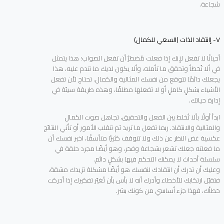
شجاعة.
٧- إانتقاد الذات (السعي للكمال)
أحيانًا لا تفعل لإنك إذا فعلت مُضطرٌ أن تفعل الصواب؛ هذا يتمثل
في ألا تُخطأ وتحقق ما تأمله، وألا يكون لديك ما تندم عليه، هذا
يجعلك دائمًا تتوقع من نفسك المثالية والكمال. تحتاج لأن تفعل
الأشياء بشكلٍ كاملٍ أو لا تفعلها مطلقًا، وهذه طريقة سيئة في
إدارة حياتك.
ابدأ أولًا بألا تُخلط بين الفعل والتحقيق، تجاهل صوت الكمال
والمثالية والانتقاد. ربما تفعل ما تريد ثم تنقلب الأمور أو تأتي النتائج
عكسية غض النظر عن ذلك ولا تتوقف كثيرًا متأسفًا، اخبر نفسك أن
ما فعلته جعلك تشعر بشجاعة وفخر، وهو أيضًا مجرد حلقة في
سلسلة أحداث لا يمكنك التحكم فيها بشكلٍ دائم.
وعليك أن تدرك أن انتقادك لنفسك هو أيضًا مشكلة تزيدك مشقة،
فتقبّل ارتكابك للأخطاء وأدرك أنه لا بأس بأن تُغيّر تفكيرك إذا أدركت
خطأك، فهذا جزء أساسي من كونك بشر.