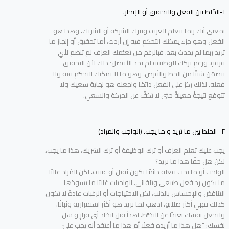
١-الخَلط بين الفعل والتحقيق أو الإنجاز.
بمعنى أنك ربما تتعلم العزف وتترك الشركة أو الشريك، وهذا هو
الفعل وهو جزء يمكنك التحكم فيه إن أردت، أما تحقيق أو إنجاز ما
تريد ربما لم يحدث بعد. فبالرغم من تعلُّمك العزف لم تنضم لأي
فرقةٍ، ورغم تركك للوظيفة لم تجد الأفضل؛ ذلك لأن التحقيق
يتضمّن شيئًا من الحظ والفُرَص، وهو ما لا يمكنك التحكُّم فيه ولا
فعله. لذلك ركز على الفعل دائمًا واجعله هو نهاية سعيك ولا
تتوقع نتيجةً معينةً حتى لا تكفَّ عن الحركة والسعي.
٢- الخلط بين ما تريد و ما يجب. (الواجب والمراد)
يجب عليك تعلم العزف أو ترك الوظيفة أو ترك الشريك، هذا ما يجب،
لكن هل حقًا هذا ما تريد؟
الواجب أو ما يجب فعله دائمًا يكون ثقيل أو عنيف، لكن المُراد غالبًا
ما يكون رد فعل طبيعي وتلقائي. الواجبات غالبًا ما يسودُها
التناقض والإحساس بالذنب، لكن الاحتياجات أو الرغبات عادةً لا تكون
كذلك فهي أكثر صلابةٍ. اذهب لما تريد هو أكثر استمرارية وثباتًا.
ولتجعل نفسك بعيدًا عن التخبُّط. اهدأ قبل اتخاذ أي قرارٍ و سَل
نفسك: “هل هذا ما أريده فعلًا أم هذا ما أعتقد أنه يجب عليّ