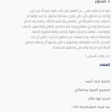
٨- التشاؤم
هو ما يجعلك تتنحى عن الفعل قبل البدء فيه، هو ألا تريد لإن
إرادتك لن تتحقق بأي حالٍ، وترى ستحالة تحقيق ما تريد وانعدام
جدوته. هذه الطريقة في التفكير ربما تشير لاكتئاب وهنا ربما تحتاج
لمساعدةٍ وتدخلٍ مباشرٍ وربما هو خلط بين الفعل والتحقيق، الرغبات
والواجبات. توقف و ارجع خطوة للخلف وانظر للصورة الكلية
والعامة لحياتك وما يمنعك من تحقيق ما تريد. حاول أن تجد
المدخل الأكبر، العواطف والمهارات التي يمكنها أن تجعلك تمضي
قُدمًا نحو الحياة والسعي لتحقيق السعادة.
حان وقت السعى؟
المصدر
كتابة: آيات أحمد
تصميم: أمنية عبدالفتّاح
تحرير: نها عمّار
عدد مرات المشاهدة:
1٬889