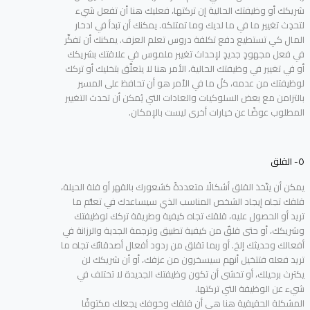
شريكك أو وظيفتك الحالية إن تركتها، فعليك هنا أن تفعل شيء
لتحدِث تغيير ما في ما لديك وما تمتلكه. يمكنك أن تبدأ في ادخار
المال كي تستطيع دفع تكلفة دروس تعلم العزف. يمكنك أن تفكِّر
في فعل مجهودٍ جديدٍ لإحداث تغيبر ملموس في علاقتك بشريكك
أو في تغيير في وظيفتك الحالية، الأمر هنا لا يتعلَّق بتخليك أو تركك
لوظيفتك من عدمه، كلُ ما في الأمر هو أن تحافظ على المسير
بالتزامن مع بعض السلوكيات والعادات التي يُمكن أن تحدث التغيير
المطلوب عوضًا عن خيارات أخرى ليست بالإمكان.
٥- القلق
يمكن أن يتّخذ القلق أشكالًا متعددةً كشعورك بالقهر أو قلة الحيلة،
قلقك تجاه إيجاد الشخص المناسب الذي سيساعدك في تعلُّم ما
تريد أو الحصول عليه، قلقك تجاه كيفية وطريقة تركك لوظيفتك
وشريكك، أو حتى قلقٌ من كيفية تطبيق وترجمة الجدية والرزانة في
أفعالك وحديثك إلخ. أو ربما تقلق من ردود أفعال أصدقائك تجاه ما
تريد فعله فتتخيل أنهم سيسخرون من عزفك، أو أن شريكك لن
يكترث برحيلك، أو تخشى أن تكون وظيفتك الجديدة لا تختلف في
شيء عن الوظيفة التي تركتها.
المشكلة الحقيقية هنا هي أن قلقك وخوفك يجعلك مكتوفًا