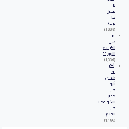
لا
تفعل
ما
تريد؟
(1٬889)
ما
هي
الكيمياء
النووية؟
(1٬336)
أكثر
20
شخص
أثروا
في
مجال
التكنولوجيا
في
العالم
(1٬186)