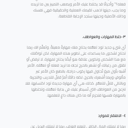
فعله؟” وأحيانًا قد يختلط عليك الأمر ويصعب التمييز بين ما تريده
وما يجب، حينها اذهب لقيمك العملية والحقيقية فهي نفسك
وذاتك الأصلية وحينها ستجد الإجابة القاطعة.
٣-خلط المهارات والعواطف.
أي شيءٍ جديد تود تعلُّمه يحتاج منك مهارةً معينةً. وتَعلَّم انك ربما
تحتاج لشخصٍ ما يساعدك على تطوير هذه المهارة، لكن تواصُلك
مع هذا الشخص وتكوين علاقة هو أيضًا يحتاج لمهارة. لا ترفض أو
تقلق من رغباتك أو تشعر بالحرج تجاه ما تريد فعله أو تعلُّمَه. الأمر
أشبه بأول مرةٍ تُحاول فيها ركوب دراجة، بالطبع كان الأمر غير
مألوفٍ وربما أَشعرك بالحرج، لكنه دائمًا أمرٌ قابلٌ للتدريب والتجربة
وبالتالي قابلُ للتعلُّم. كذلك هي أي مهارة جديدة تود اكتسابها، فلا
تنزعج من العواطف التي تُسيطر عليك في بداية تعلُّمك وتخلطها
بالمهارة نفسها فتجزم أنه ما كان هناك داعٍ لتعلمها.
٤- الافتقار للموارد
ربما لا تمتلك المال الكافي لتعلم العزف، ربما لا تمتلك البديل عن