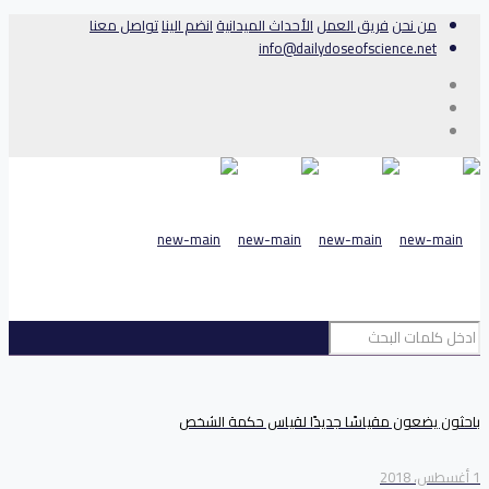
من نحن
فريق العمل
الأحداث الميدانية
انضم الينا
تواصل معنا
info@dailydoseofscience.net
باحثون يضعون مقياسًا جديدًا لقياس حكمة الشخص
1 أغسطس، 2018