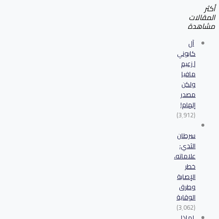
أكثر
المقالات
مشاهدة
آل
كابوني
| زعيم
مافيا
ولكن
مصدر
إلهام!
(3٬912)
سرطان
الثدي:
علاماته،
خطر
الإصابة
وطرق
الوقاية
(3٬062)
لماذا