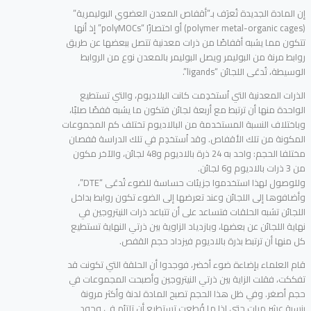
إن المادة الجديدة تُعرَف بـ”أقفاص المعدن العضوي البوليمرية”
(polymer metal-organic cages) أو اختصارًا “polyMOCs” إذ أنها
تتكون مما يشبه أقفاصًا من ذرات معدنية تتصل ببعضها عن طريق
روابط مرنة من البوليمر ويصل البوليمر بالمعدن نوع من الروابط
الوسيطة، تُدعَى اللجائن “ligands”.
الذرات المعدنية التي اُستخدِمت كانت البلاديوم، والتي تستطيع
الواحدة منها أن ترتبط مع أربعة لجائن فتكون ما يشبه قفصًا صلبًا،
وباختلاف النسبة المستخدمة من البالاديوم تختلف كم المجموعات
المكونة من تلك الأقفاص. وقد اُستخدِم في تلك الدراسة قفصان
مختلفا الحجم: واحد به 24 ذرة بالاديوم و48 لجائن، والآخر مكون
من 3 ذرات بالاديوم و6 لجائن.
وللوصول لهذا استخدموا جزيئات حساسة للضوء تُدعَى “DTE”،
وأضافوها إلى اللجائن وعند تعرضها إلى الضوء تكون روابط بداخل
اللجائن تشبه الحلقات فتساعد على أن تتباعد ذرات النيتروجين في
نهاية اللجائن عن بعضها، وبازدياد الزاوية بين ذرتي النهاية تستطيع
كل منها أن ترتبط بذرة بالاديوم فيزداد حجم القفص.
قام العلماء بإضاءة ضوء أخضر، فوجدوا أن الحلقة التي تكونت قد
تفككت، فقلت الزاية بين ذرتي النيتروجين وأصبحت المجموعات في
حجم أصغر. وفي ظل هذا الحجم تصبح المادة لدنة وأكثر مرونة
بنسبة عشر مرات حتى إذا ما قُطِعت تستطيع أن تلتئم في وجود