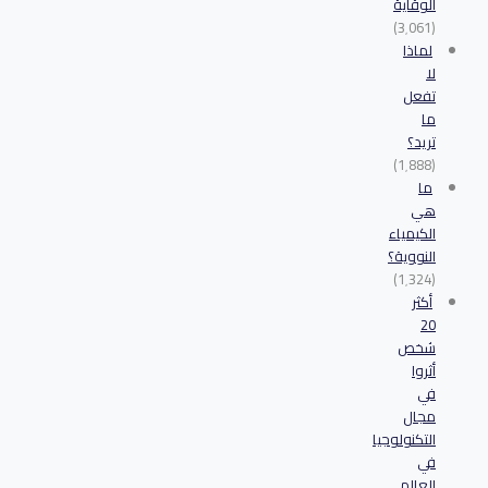
الوقاية
(3٬061)
لماذا
لا
تفعل
ما
تريد؟
(1٬888)
ما
هي
الكيمياء
النووية؟
(1٬324)
أكثر
20
شخص
أثروا
في
مجال
التكنولوجيا
في
العالم