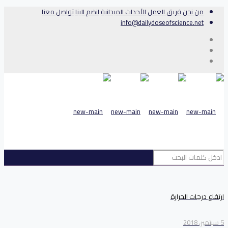
من نحن
فريق العمل
الأحداث الميدانية
انضم الينا
تواصل معنا
info@dailydoseofscience.net
ارتفاع درجات الحرارة
5 سبتمبر، 2018