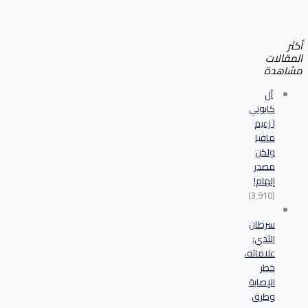
أكثر
المقالات
مشاهدة
آل
كابوني
| زعيم
مافيا
ولكن
مصدر
إلهام!
(3٬910)
سرطان
الثدي:
علاماته،
خطر
الإصابة
وطرق