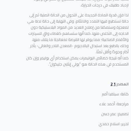
ازدياد طفيف في درجات الحرارة.
لذا فإن قدرة المادة الجديدة على التحول من الحالة الصلبة ثم إلى
حالة تستطيع فيها التمدد والالتئام، وفي النهاية إلى حالة لدنة هي
لمعجزة وستمكننا من إصلاح العديد من المواد البلاستيكية دون
الحاجه إلى التخلص منها، كما أنها ستساهم كغطاء واقٍ للسيارات
والأقمار الصناعية؛ مما يوفر لها الفرصة لمعالجة ما يتلف منها،
وذلك بالطبع بعد استبدال البالاديوم -المعدن النادر والغالي- بآخر
أكثر وجودًا وأقل ثمنًا.
كما أنه نتيجة خصائص البوليمرات يمكن استخدام أي بوليمر وإن كان
المستخدم في هذه الحالة هو “بولي إيثلين جليكول”.
المصدر
1
2
كتابة: سيلفيا أمير
مراجعة: أحمد علاء
تصميم: عمر حسن
تحرير: اسلام حمدي