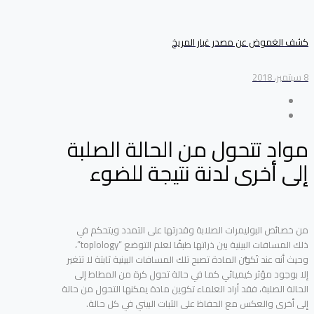
كشف الغموض عن مصدر غبار المريخ
8 سبتمبر، 2018
مواد تتحول من الحالة الصلبة
إلى أخرى لدنة نتيجة للضوء
من خصائص البوليمرات الصلابة وقدرتها على التمدد ويتحكم في
ذلك المسافات البينية بين ذراتها طبقًا لعلم التوضع “toplology”،
وحيث أنه عند تَكوُّن المادة تصبح تلك المسافات البينية ثابتة لا تتغير
إلا بوجود مؤثر كيميائي كما في حالة تحول كرة من المطاط إلى
الحالة الصلبة، فقد أراد العلماء تكوين مادة يمكنها التحول من حالة
إلى أخرى والعكس مع الحفاظ على الثبات البيني في كل حالة.