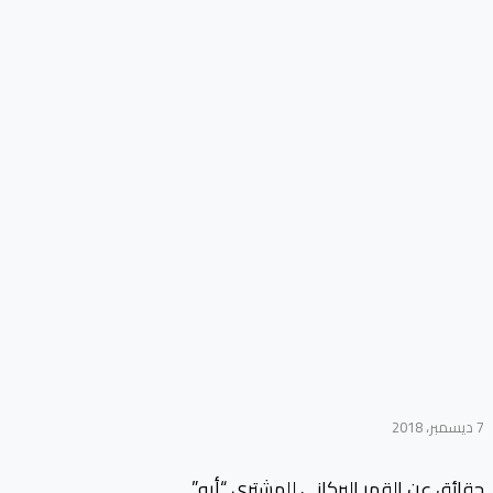
7 ديسمبر، 2018
حقائق عن القمر البركاني للمشترى “أيو”