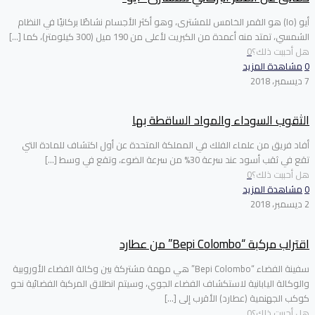
أيو (Io) هو القمر الخامس للمشترى، وهو أكثر الأجسام نشاطًا بركانيًا في النظام
الشمسي، تمتد منه أعمدة من الكبريت لأعلى من 190 ميل (300 كيلومتر)، كما
[…]
هل أحببت ذلك؟
0
0
مشاهدة المزيد
7 ديسمبر، 2018
الثقوب السوداء والمواد الساقطة بها
أفاد فريق من علماء الفلك في المملكة المتحدة عن أول اكتشاف للمادة التي
تقع في ثقب أسود عند سرعة 30% من سرعة الضوء، وتقع في وسط
[…]
هل أحببت ذلك؟
0
0
مشاهدة المزيد
2 ديسمبر، 2018
اقتراب مركبة “Bepi Colombo” من عطارد
سفينة الفضاء “Bepi Colombo” هي مهمة مشتركة بين وكالة الفضاء الأوروبية
والوكالة اليابانية لاستكشاف الفضاء الجوي، وسيتم انطلاق المركبة الفضائية نحو
كوكب الجهنمية (عطارد) الأقرب إلى
[…]
هل أحببت ذلك؟
0