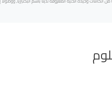
 الكائنات وحيدة الخلية المعروفة لدينا باسم البكتيريا, ووصولا إ
لوم