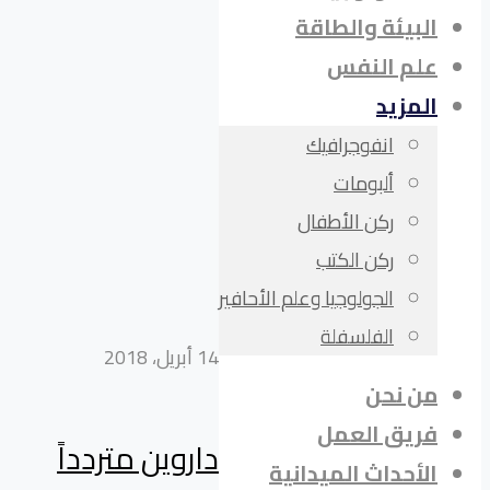
البيئة والطاقة
علم النفس
المزيد
انفوجرافيك
ألبومات
ركن الأطفال
ركن الكتب
الجولوجيا وعلم الأحافير
الفلسفلة
14 أبريل، 2018
من نحن
فريق العمل
داروين متردداً
الأحداث الميدانية