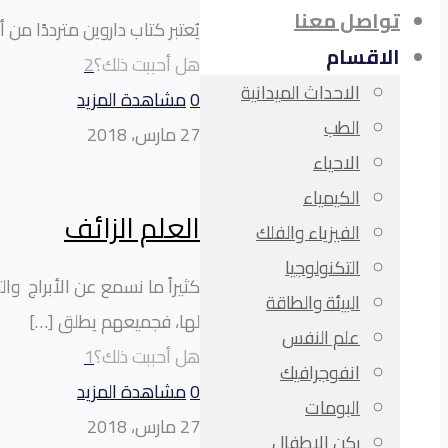
تواصل معنا
يُعتبر كتاب داروين مترددًا 
الاقسام
هل أحببت ذلك؟
2
الاحداث الميدانية
0
مشاهدة المزيد
الطب
27 مارس، 2018
الاحياء
الكيمياء
العلم الزائف
الفيزياء والفلك
التكنولوجيا
كثيراً ما نسمع عن الأبراج وال
البيئة والطاقة
لها، فجميعهم يطلق
[…]
علم النفس
هل أحببت ذلك؟
1
انفوجرافيك
0
مشاهدة المزيد
البومات
27 مارس، 2018
ركن الاطفال