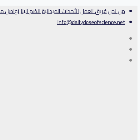
من نحن
فريق العمل
الأحداث الميدانية
انضم الينا
تواصل مع
info@dailydoseofscience.net