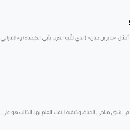
مثال «جابر بن حيان» (الذي لقَّبه الغرب بأبي الكيمياء) و«الفارابي
عبه فى شتى مناحى الحياة، وكيفية ارتقاء العلم بها. الكاتب هو 